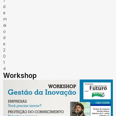
1
d
e
m
ai
o
d
e
2
0
1
4
Workshop