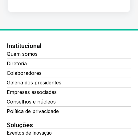
16
17
18
19
20
21
22
23
24
25
26
27
28
29
Institucional
Quem somos
Diretoria
30
31
1
2
3
4
5
Colaboradores
Galeria dos presidentes
Empresas associadas
Conselhos e núcleos
Política de privacidade
Soluções
Eventos de Inovação