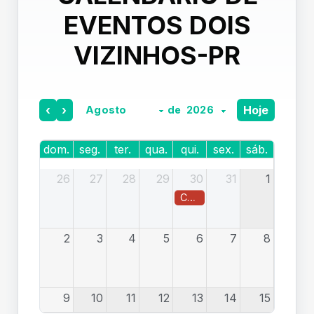
EVENTOS DOIS
VIZINHOS-PR
‹
›
Hoje
de
dom.
seg.
ter.
qua.
qui.
sex.
sáb.
26
27
28
29
30
31
1
CAFE E NEGOCIO
2
3
4
5
6
7
8
9
10
11
12
13
14
15