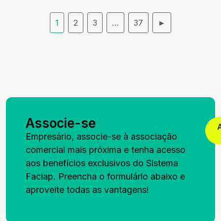
1
2
3
…
37
►
Associe-se
Empresário, associe-se à associação
comercial mais próxima e tenha acesso
aos benefícios exclusivos do Sistema
Faciap. Preencha o formulário abaixo e
aproveite todas as vantagens!