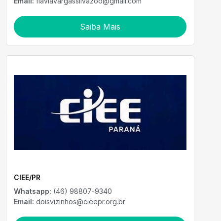
Email:
flaviavargassilvazoo@gmail.com
Saiba Mais
CIEE/PR
Whatsapp:
(46) 98807-9340
Email:
doisvizinhos@cieepr.org.br