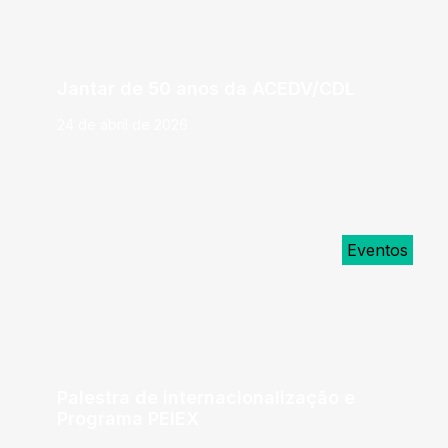
Jantar de 50 anos da ACEDV/CDL
24 de abril de 2026
Eventos
Palestra de internacionalização e
Programa PEIEX