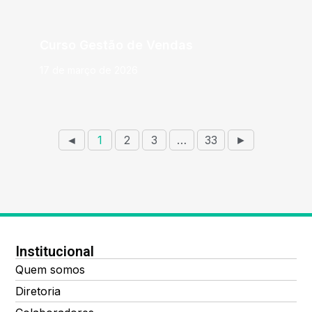
Curso Gestão de Vendas
17 de março de 2026
◄
1
2
3
…
33
►
Institucional
Quem somos
Diretoria