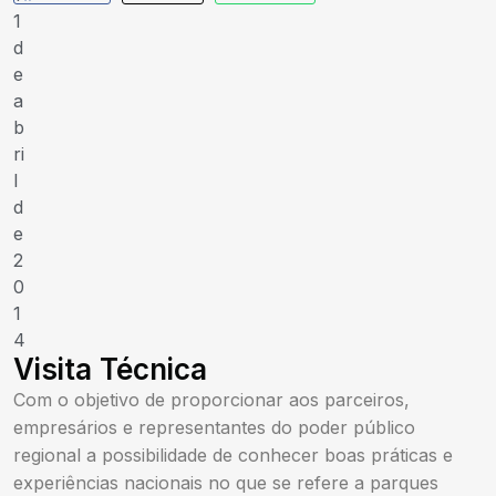
1
d
e
a
b
ri
l
d
e
2
0
1
4
Visita Técnica
Com o objetivo de proporcionar aos parceiros,
empresários e representantes do poder público
regional a possibilidade de conhecer boas práticas e
experiências nacionais no que se refere a parques