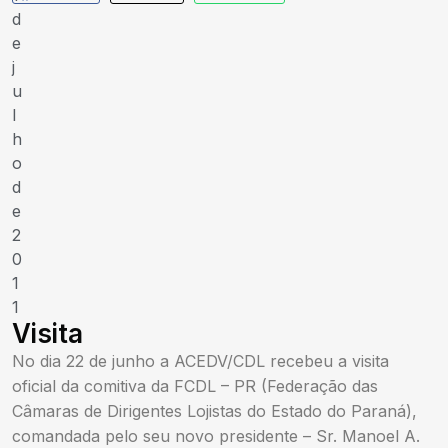
d
e
j
u
l
h
o
d
e
2
0
1
1
Visita
No dia 22 de junho a ACEDV/CDL recebeu a visita
oficial da comitiva da FCDL – PR (Federação das
Câmaras de Dirigentes Lojistas do Estado do Paraná),
comandada pelo seu novo presidente – Sr. Manoel A.