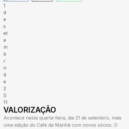
1
d
e
s
et
e
m
b
r
o
d
e
2
0
11
VALORIZAÇÃO
Acontece nesta quarta-feira, dia 21 de setembro, mais
uma edição do Café da Manhã com novos sócios. O