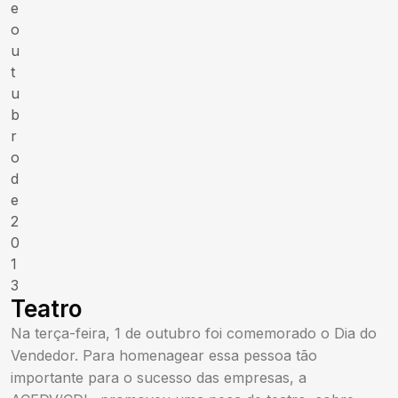
e
o
u
t
u
b
r
o
d
e
2
0
1
3
Teatro
Na terça-feira, 1 de outubro foi comemorado o Dia do
Vendedor. Para homenagear essa pessoa tão
importante para o sucesso das empresas, a