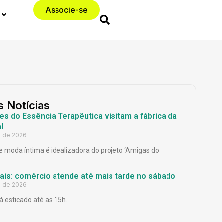
Associe-se
s Notícias
es do Essência Terapêutica visitam a fábrica da
l
o de 2026
 moda íntima é idealizadora do projeto ‘Amigas do
Pais: comércio atende até mais tarde no sábado
o de 2026
á esticado até as 15h.