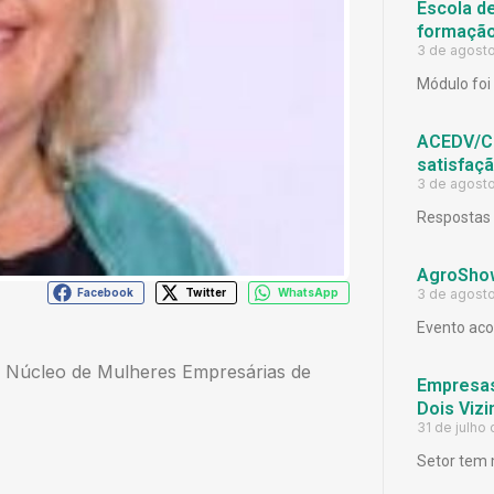
Escola d
formação
3 de agost
Módulo foi 
ACEDV/CD
satisfaç
3 de agost
Respostas 
AgroShow
3 de agost
Facebook
Twitter
WhatsApp
Evento aco
 Núcleo de Mulheres Empresárias de
Empresas
Dois Viz
31 de julho
Setor tem 