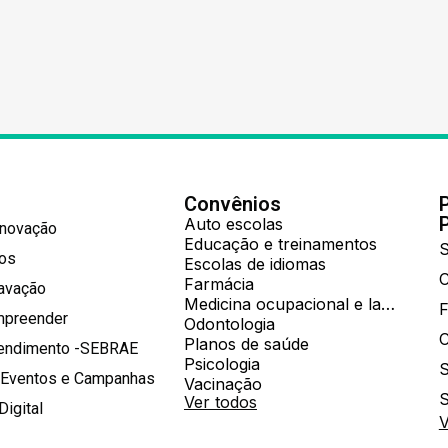
Convênios
Auto escolas
Inovação
Educação e treinamentos
S
hos
Escolas de idiomas
Farmácia
ravação
Medicina ocupacional e laboratorial
mpreender
Odontologia
Planos de saúde
tendimento -SEBRAE
Psicologia
S
 Eventos e Campanhas
Vacinação
S
Ver todos
Digital
V