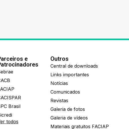
Parceiros e
Outros
Patrocinadores
Central de downloads
ebrae
Links importantes
CACB
Notícias
FACIAP
Comunicados
CACISPAR
Revistas
PC Brasil
Galeria de fotos
icredi
Galeria de vídeos
er todos
Materiais gratuitos FACIAP