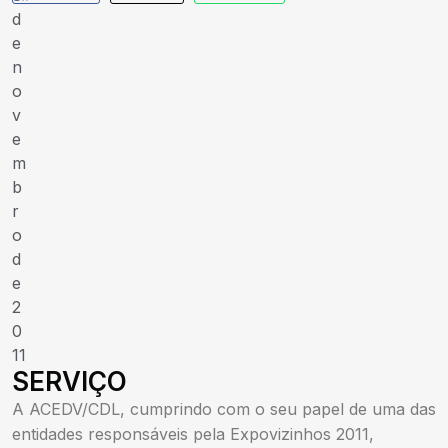
d
e
n
o
v
e
m
b
r
o
d
e
2
0
11
SERVIÇO
A ACEDV/CDL, cumprindo com o seu papel de uma das
entidades responsáveis pela Expovizinhos 2011,