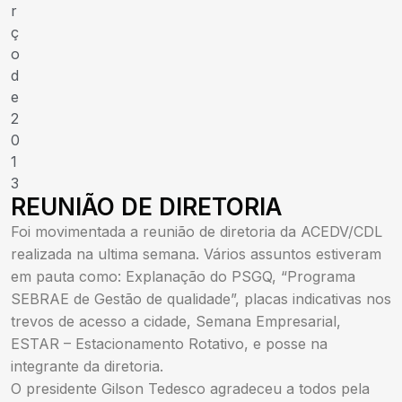
r
ç
o
d
e
2
0
1
3
REUNIÃO DE DIRETORIA
Foi movimentada a reunião de diretoria da ACEDV/CDL
realizada na ultima semana. Vários assuntos estiveram
em pauta como: Explanação do PSGQ, “Programa
SEBRAE de Gestão de qualidade”, placas indicativas nos
trevos de acesso a cidade, Semana Empresarial,
ESTAR – Estacionamento Rotativo, e posse na
integrante da diretoria.
O presidente Gilson Tedesco agradeceu a todos pela