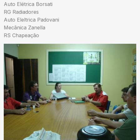
Auto Elétrica Borsati
RG Radiadores
Auto Eleltrica Padovani
Mecânica Zanella
RS Chapeação