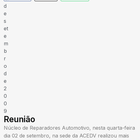
d
e
s
et
e
m
b
r
o
d
e
2
0
0
9
Reunião
Núcleo de Reparadores Automotivo, nesta quarta-feira
dia 02 de setembro, na sede da ACEDV realizou mais