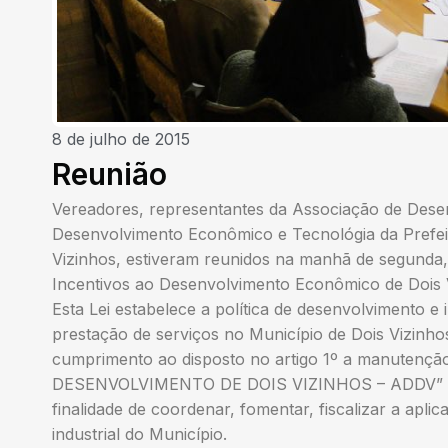
8 de julho de 2015
Reunião
Vereadores, representantes da Associação de Desen
Desenvolvimento Econômico e Tecnológia da Prefeit
Vizinhos, estiveram reunidos na manhã de segunda, 
Incentivos ao Desenvolvimento Econômico de Dois V
Esta Lei estabelece a política de desenvolvimento e 
prestação de serviços no Município de Dois Vizinhos.
cumprimento ao disposto no artigo 1º a manuten
DESENVOLVIMENTO DE DOIS VIZINHOS – ADDV” enti
finalidade de coordenar, fomentar, fiscalizar a aplica
industrial do Município.