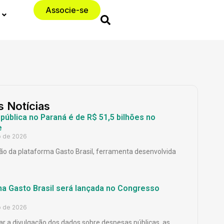
Associe-se
s Notícias
ública no Paraná é de R$ 51,5 bilhões no
e
o de 2026
o da plataforma Gasto Brasil, ferramenta desenvolvida
ma Gasto Brasil será lançada no Congresso
o de 2026
ar a divulgação dos dados sobre despesas públicas, as