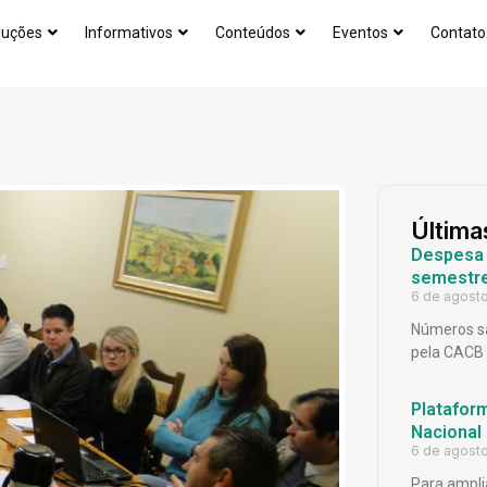
luções
Informativos
Conteúdos
Eventos
Contato
Última
Despesa p
semestr
6 de agost
Números sã
pela CACB
Platafor
Nacional
6 de agost
Para ampli