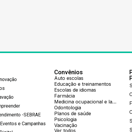
Convênios
Auto escolas
Inovação
Educação e treinamentos
S
hos
Escolas de idiomas
Farmácia
ravação
Medicina ocupacional e laboratorial
mpreender
Odontologia
Planos de saúde
tendimento -SEBRAE
Psicologia
S
 Eventos e Campanhas
Vacinação
S
Ver todos