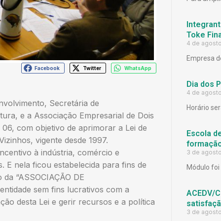
Integrant
Toke Fina
4 de agost
Empresa de
Facebook
Twitter
WhatsApp
Dia dos 
4 de agost
volvimento, Secretária de
Horário ser
ura, e a Associação Empresarial de Dois
06, com objetivo de aprimorar a Lei de
Escola d
izinhos, vigente desde 1997.
formação
incentivo à indústria, comércio e
3 de agost
 E nela ficou estabelecida para fins de
Módulo foi 
ção da “ASSOCIAÇÃO DE
dade sem fins lucrativos com a
ACEDV/CD
ção desta Lei e gerir recursos e a política
satisfaç
3 de agost