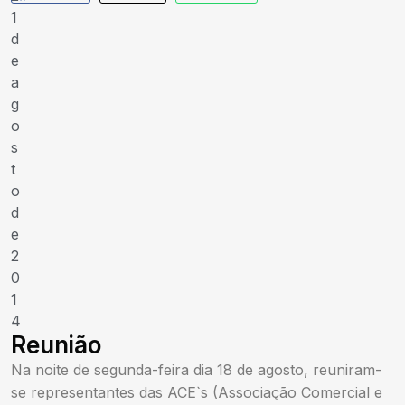
1
d
e
a
g
o
s
t
o
d
e
2
0
1
4
Reunião
Na noite de segunda-feira dia 18 de agosto, reuniram-
se representantes das ACE`s (Associação Comercial e