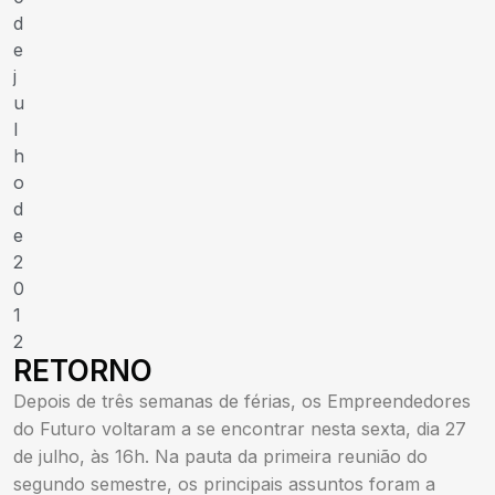
d
e
j
u
l
h
o
d
e
2
0
1
2
RETORNO
Depois de três semanas de férias, os Empreendedores
do Futuro voltaram a se encontrar nesta sexta, dia 27
de julho, às 16h. Na pauta da primeira reunião do
segundo semestre, os principais assuntos foram a