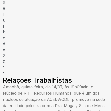
d
e
j
u
l
h
o
d
e
2
0
1
1
Relações Trabalhistas
Amanhã, quinta-feira, dia 14/07, às 19h00min, o
Núcleo de RH – Recursos Humanos, que é um dos
núcleos de atuação da ACEDV/CDL, promove na sede
da entidade palestra com a Dra. Magaly Simone Mens.