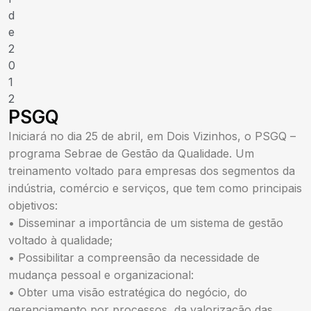
d
e
2
0
1
2
PSGQ
Iniciará no dia 25 de abril, em Dois Vizinhos, o PSGQ –
programa Sebrae de Gestão da Qualidade. Um
treinamento voltado para empresas dos segmentos da
indústria, comércio e serviços, que tem como principais
objetivos:
• Disseminar a importância de um sistema de gestão
voltado à qualidade;
• Possibilitar a compreensão da necessidade de
mudança pessoal e organizacional:
• Obter uma visão estratégica do negócio, do
gerenciamento por processos, da valorização das