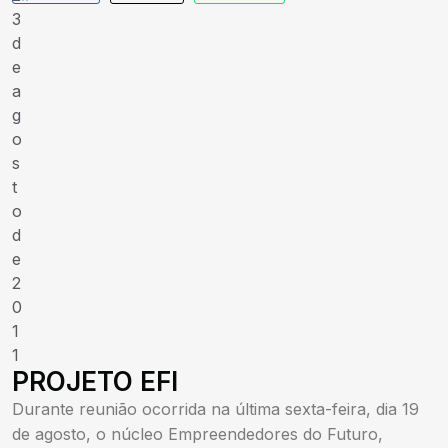
3
d
e
a
g
o
s
t
o
d
e
2
0
1
1
PROJETO EFI
Durante reunião ocorrida na última sexta-feira, dia 19
de agosto, o núcleo Empreendedores do Futuro,