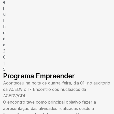
e
j
u
l
h
o
d
e
2
0
1
5
Programa Empreender
Aconteceu na noite de quarta-feira, dia 01, no auditório
da ACEDV o 1º Encontro dos nucleados da
ACEDV/CDL.
O encontro teve como principal objetivo fazer a
apresentação das atividades realizadas desde a