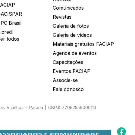
FACIAP
Comunicados
CACISPAR
Revistas
PC Brasil
Galeria de fotos
icredi
Galeria de vídeos
er todos
Materiais gratuitos FACIAP
Agenda de eventos
Capacitações
Eventos FACIAP
Associe-se
Fale conosco
Dois Vizinhos – Paraná | CNPJ: 77092559000113