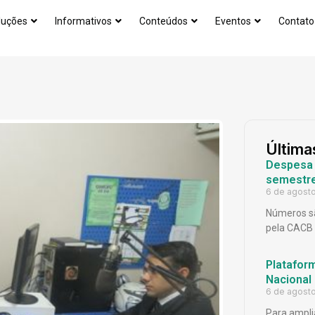
luções
Informativos
Conteúdos
Eventos
Contato
Última
Despesa p
semestr
6 de agost
Números sã
pela CACB
Platafor
Nacional
6 de agost
Para ampli