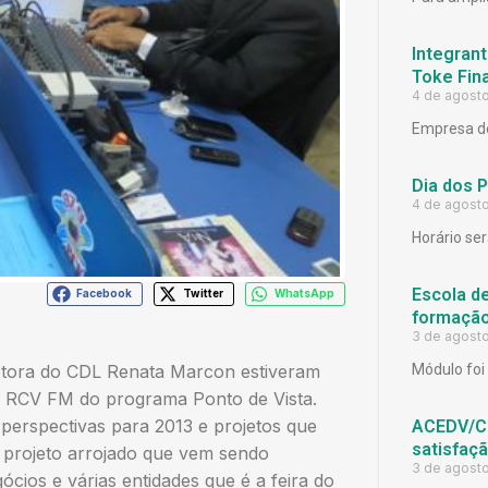
Integrant
Toke Fina
4 de agost
Empresa de
Dia dos 
4 de agost
Horário ser
Escola d
Facebook
Twitter
WhatsApp
formação
3 de agost
etora do CDL Renata Marcon estiveram
Módulo foi 
io RCV FM do programa Ponto de Vista.
perspectivas para 2013 e projetos que
ACEDV/CD
satisfaç
 projeto arrojado que vem sendo
3 de agost
ios e várias entidades que é a feira do