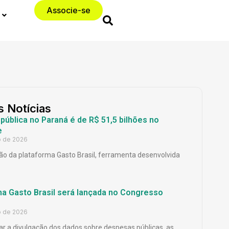
Associe-se
s Notícias
ública no Paraná é de R$ 51,5 bilhões no
e
o de 2026
o da plataforma Gasto Brasil, ferramenta desenvolvida
ma Gasto Brasil será lançada no Congresso
o de 2026
ar a divulgação dos dados sobre despesas públicas, as