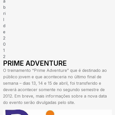
a
b
ri
l
d
e
2
0
1
2
PRIME ADVENTURE
O treinamento “Prime Adventure” que é destinado ao
público jovem e que aconteceria no último final de
semana – dias 13, 14 e 15 de abril, foi transferido e
deverá acontecer somente no segundo semestre de
2012. Em breve, mais informações sobre a nova data
do evento serão divulgadas pelo site.