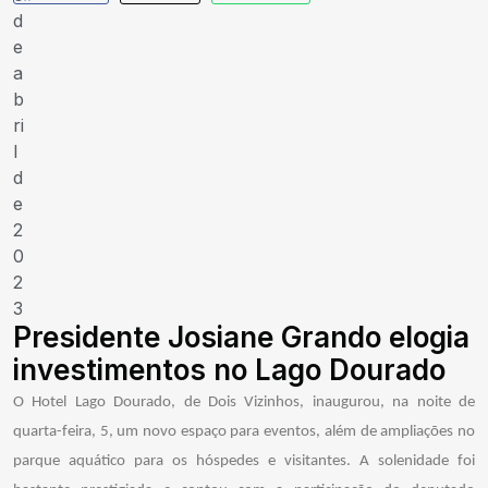
d
e
a
b
ri
l
d
e
2
0
2
3
Presidente Josiane Grando elogia
investimentos no Lago Dourado
O Hotel Lago Dourado, de Dois Vizinhos, inaugurou, na noite de
quarta-feira, 5, um novo espaço para eventos, além de ampliações no
parque aquático para os hóspedes e visitantes. A solenidade foi