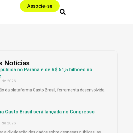
Associe-se
s Notícias
ública no Paraná é de R$ 51,5 bilhões no
e
o de 2026
o da plataforma Gasto Brasil, ferramenta desenvolvida
ma Gasto Brasil será lançada no Congresso
o de 2026
ar a divulgação dos dados sobre despesas públicas, as