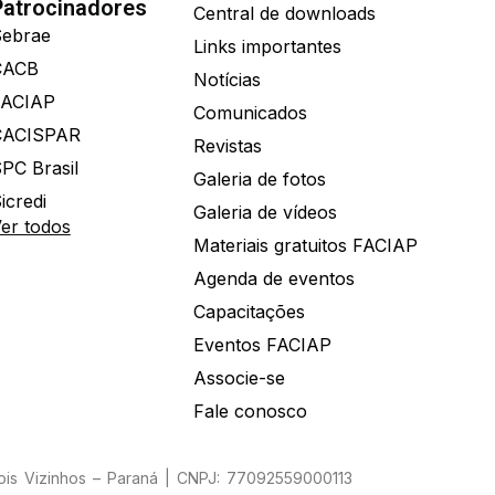
Patrocinadores
Central de downloads
ebrae
Links importantes
CACB
Notícias
FACIAP
Comunicados
CACISPAR
Revistas
PC Brasil
Galeria de fotos
icredi
Galeria de vídeos
er todos
Materiais gratuitos FACIAP
Agenda de eventos
Capacitações
Eventos FACIAP
Associe-se
Fale conosco
Dois Vizinhos – Paraná | CNPJ: 77092559000113