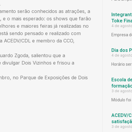
.
çamento serão conhecidos as atrações, a
Integrant
n, e o mais esperado: os shows que farão
Toke Fina
hores e maiores feiras já realizadas no
4 de agost
está sendo pensado e realizado com
Empresa de
e da ACEDV/CDL e membro da CCO,
Dia dos 
uardo Zgoda, salientou que a
4 de agost
 divulgar Dois Vizinhos e frisou a
Horário ser
mbro, no Parque de Exposições de Dois
Escola d
formação
3 de agost
Módulo foi 
ACEDV/CD
satisfaç
3 de agost