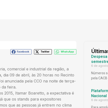
Última
Facebook
Twitter
WhatsApp
Despesa p
semestr
6 de agost
, comercial e industrial da região, a
Números sã
, dia 09 de abril, às 20 horas no Recinto
pela CACB
oi anunciada pela CCO na noite de terça-
da feira.
Platafor
 2015, Itamar Boaretto, a expectativa é
Nacional
á que os stands para expositores
6 de agost
mos que as pessoas já entrem no clima
Para ampli