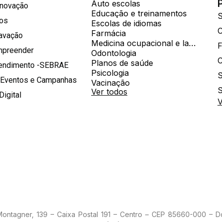
Auto escolas
Inovação
Educação e treinamentos
S
hos
Escolas de idiomas
Farmácia
ravação
Medicina ocupacional e laboratorial
mpreender
Odontologia
Planos de saúde
tendimento -SEBRAE
Psicologia
S
 Eventos e Campanhas
Vacinação
S
Ver todos
Digital
V
 Montagner, 139 – Caixa Postal 191 – Centro – CEP 85660-000 – 