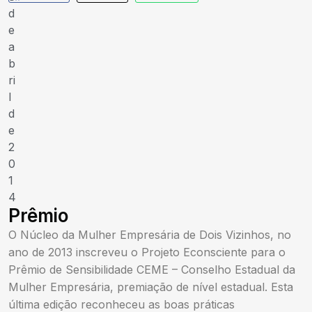
d
e
a
b
ri
l
d
e
2
0
1
4
Prêmio
O Núcleo da Mulher Empresária de Dois Vizinhos, no
ano de 2013 inscreveu o Projeto Econsciente para o
Prêmio de Sensibilidade CEME – Conselho Estadual da
Mulher Empresária, premiação de nível estadual. Esta
última edição reconheceu as boas práticas