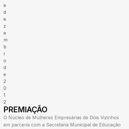
e
d
e
z
e
m
b
r
o
d
e
2
0
1
2
PREMIAÇÃO
O Núcleo de Mulheres Empresárias de Dois Vizinhos
em parceria com a Secretaria Municipal de Educação