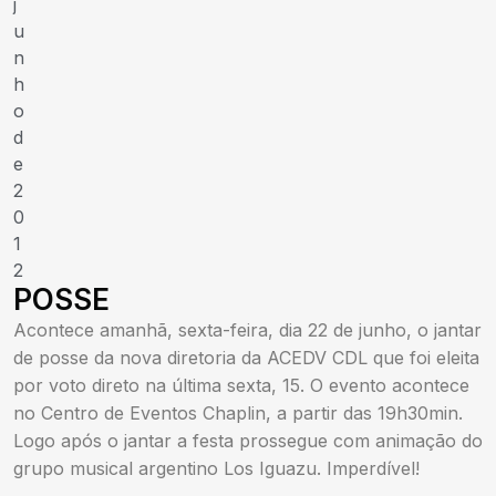
j
u
n
h
o
d
e
2
0
1
2
POSSE
Acontece amanhã, sexta-feira, dia 22 de junho, o jantar
de posse da nova diretoria da ACEDV CDL que foi eleita
por voto direto na última sexta, 15. O evento acontece
no Centro de Eventos Chaplin, a partir das 19h30min.
Logo após o jantar a festa prossegue com animação do
grupo musical argentino Los Iguazu. Imperdível!