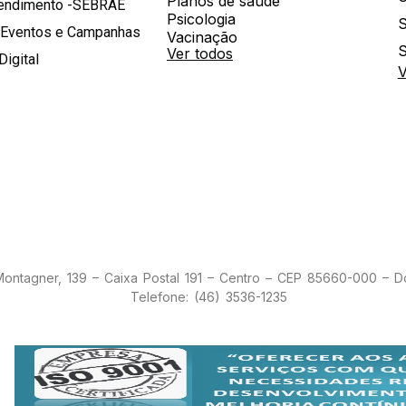
Planos de saúde
tendimento -SEBRAE
Psicologia
S
 Eventos e Campanhas
Vacinação
S
Ver todos
Digital
V
 Montagner, 139 – Caixa Postal 191 – Centro – CEP 85660-000 – 
Telefone: (46) 3536-1235