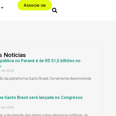
Associe-se
s Notícias
ública no Paraná é de R$ 51,5 bilhões no
e
o de 2026
o da plataforma Gasto Brasil, ferramenta desenvolvida
ma Gasto Brasil será lançada no Congresso
o de 2026
ar a divulgação dos dados sobre despesas públicas, as