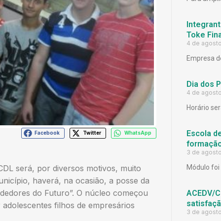
Integrant
Toke Fina
4 de agost
Empresa de
Dia dos 
4 de agost
Horário ser
Escola d
Facebook
Twitter
WhatsApp
formação
3 de agost
CDL será, por diversos motivos, muito
Módulo foi 
nicípio, haverá, na ocasião, a posse da
endedores do Futuro”. O núcleo começou
ACEDV/CD
satisfaç
 adolescentes filhos de empresários
3 de agost