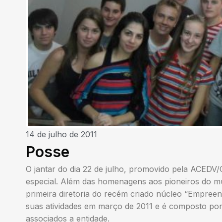
14 de julho de 2011
Posse
O jantar do dia 22 de julho, promovido pela ACEDV/
especial. Além das homenagens aos pioneiros do mu
primeira diretoria do recém criado núcleo “Empre
suas atividades em março de 2011 e é composto por
associados a entidade.