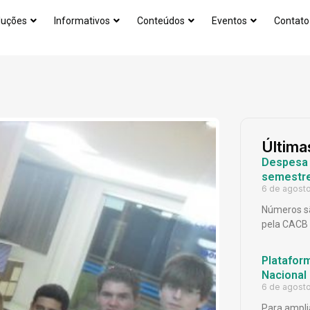
luções
Informativos
Conteúdos
Eventos
Contato
Última
Despesa p
semestr
6 de agost
Números sã
pela CACB
Platafor
Nacional
6 de agost
Para ampli