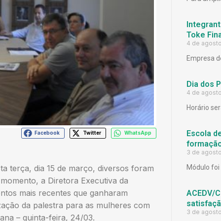
Integrant
Toke Fina
4 de agost
Empresa de
Dia dos 
4 de agost
Horário ser
Escola d
Facebook
Twitter
WhatsApp
formação
3 de agost
ta terça, dia 15 de março, diversos foram
Módulo foi 
 momento, a Diretora Executiva da
mentos mais recentes que ganharam
ACEDV/CD
satisfaç
zação da palestra para as mulheres com
3 de agost
na – quinta-feira, 24/03.