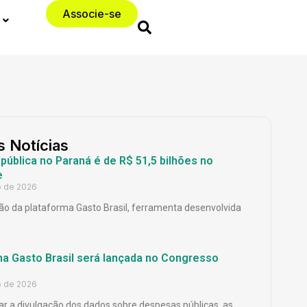
Associe-se
s Notícias
ública no Paraná é de R$ 51,5 bilhões no
e
o de 2026
o da plataforma Gasto Brasil, ferramenta desenvolvida
ma Gasto Brasil será lançada no Congresso
o de 2026
ar a divulgação dos dados sobre despesas públicas, as