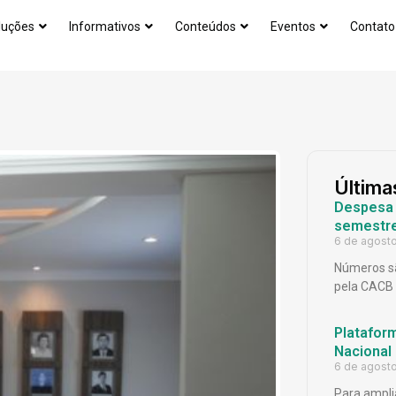
luções
Informativos
Conteúdos
Eventos
Contato
Última
Despesa p
semestr
6 de agost
Números sã
pela CACB
Platafor
Nacional
6 de agost
Para ampli