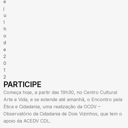
e
j
u
l
h
o
d
e
2
0
1
2
PARTICIPE
Começa hoje, a partir das 19h30, no Centro Cultural
Arte e Vida, e se estende até amanhã, o Encontro pela
Ética e Cidadania, uma realização da OCDV –
Observatório da Cidadania de Dois Vizinhos, que tem o
apoio da ACEDV CDL.