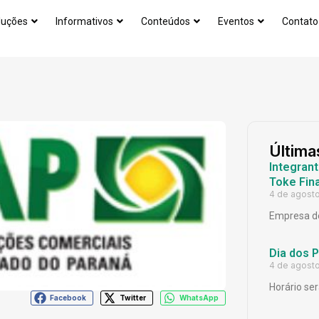
luções
Informativos
Conteúdos
Eventos
Contato
Última
Integrant
Toke Fina
4 de agost
Empresa de
Dia dos 
4 de agost
Horário ser
Facebook
Twitter
WhatsApp