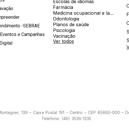
Escolas de idiomas
Farmácia
ravação
Medicina ocupacional e laboratorial
mpreender
Odontologia
Planos de saúde
tendimento -SEBRAE
Psicologia
S
 Eventos e Campanhas
Vacinação
S
Ver todos
Digital
V
 Montagner, 139 – Caixa Postal 191 – Centro – CEP 85660-000 – 
Telefone: (46) 3536-1235