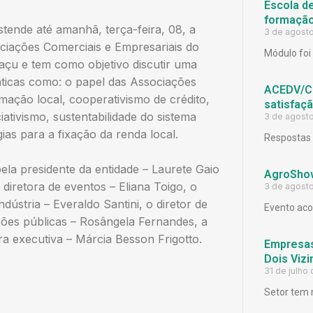
Escola d
formação
ende até amanhã, terça-feira, 08, a
3 de agost
iações Comerciais e Empresariais do
Módulo foi 
açu e tem como objetivo discutir uma
áticas como: o papel das Associações
ACEDV/CD
ação local, cooperativismo de crédito,
satisfaç
ativismo, sustentabilidade do sistema
3 de agost
ias para a fixação da renda local.
Respostas 
a presidente da entidade – Laurete Gaio
AgroShow
diretora de eventos – Eliana Toigo, o
3 de agost
ndústria – Everaldo Santini, o diretor de
Evento aco
ações públicas – Rosângela Fernandes, a
ra executiva – Márcia Besson Frigotto.
Empresas
Dois Viz
31 de julho
Setor tem 