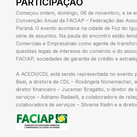
PARTICIPAÇÃO
Começou ontem, domingo, 06 de novembro, e se est
Convenção Anual da FACIAP – Federação das Assoc
Paraná. O evento acontece na cidade de Foz do Igu
série de assuntos. Na pauta do encontro estão tem
Comerciais e Empresariais como agente de transform
questões legais de interesse do comércio e do associ
FACIAP, sociedades de garantia de crédito e estratég
A ACEDV/CDL está sendo representada no evento pel
Beal, a diretora da CDL – Rosângela Nonemacher, a 
diretor financeiro – Jucemar Bragatto, o diretor de i
serviços – Adriano Radaelli, a colaboradora de rel
colaboradora de serviços – Silvania Radin e a direto