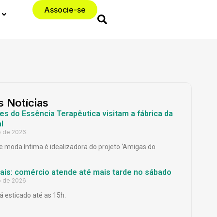
Associe-se
s Notícias
es do Essência Terapêutica visitam a fábrica da
l
o de 2026
 moda íntima é idealizadora do projeto ‘Amigas do
Pais: comércio atende até mais tarde no sábado
o de 2026
á esticado até as 15h.