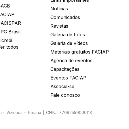
Links importantes
CACB
Notícias
FACIAP
Comunicados
CACISPAR
Revistas
PC Brasil
Galeria de fotos
icredi
Galeria de vídeos
er todos
Materiais gratuitos FACIAP
Agenda de eventos
Capacitações
Eventos FACIAP
Associe-se
Fale conosco
Dois Vizinhos – Paraná | CNPJ: 77092559000113