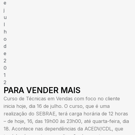
e
j
u
l
h
o
d
e
2
0
1
2
PARA VENDER MAIS
Curso de Técnicas em Vendas com foco no cliente
inicia hoje, dia 16 de julho. O curso, que é uma
realização do SEBRAE, terá carga horária de 12 horas
– de hoje, 16, das 19h00 às 23h00, até quarta-feira, dia
18. Acontece nas dependências da ACEDV/CDL, que