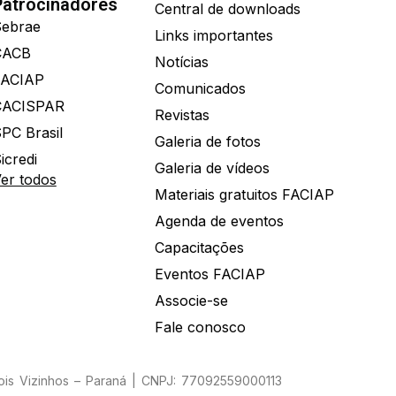
Patrocinadores
Central de downloads
ebrae
Links importantes
CACB
Notícias
FACIAP
Comunicados
CACISPAR
Revistas
PC Brasil
Galeria de fotos
icredi
Galeria de vídeos
er todos
Materiais gratuitos FACIAP
Agenda de eventos
Capacitações
Eventos FACIAP
Associe-se
Fale conosco
Dois Vizinhos – Paraná | CNPJ: 77092559000113