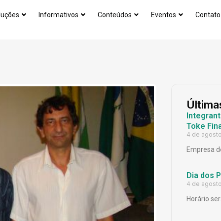
luções
Informativos
Conteúdos
Eventos
Contato
Última
Integrant
Toke Fina
4 de agost
Empresa de
Dia dos 
4 de agost
Horário ser