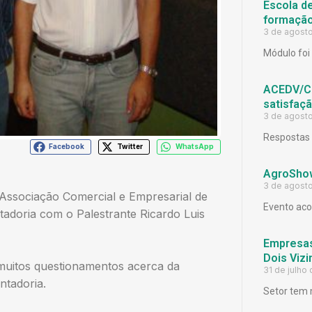
Escola d
formação
3 de agost
Módulo foi 
ACEDV/CD
satisfaç
3 de agost
Respostas 
Facebook
Twitter
WhatsApp
AgroShow
3 de agost
 Associação Comercial e Empresarial de
Evento aco
tadoria com o Palestrante Ricardo Luis
Empresas
Dois Viz
 muitos questionamentos acerca da
31 de julho
ntadoria.
Setor tem 