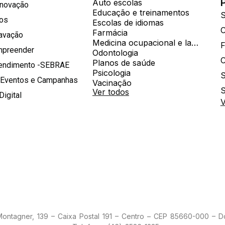
Auto escolas
Inovação
Educação e treinamentos
S
hos
Escolas de idiomas
Farmácia
ravação
Medicina ocupacional e laboratorial
mpreender
Odontologia
Planos de saúde
tendimento -SEBRAE
Psicologia
S
 Eventos e Campanhas
Vacinação
S
Ver todos
Digital
V
 Montagner, 139 – Caixa Postal 191 – Centro – CEP 85660-000 – 