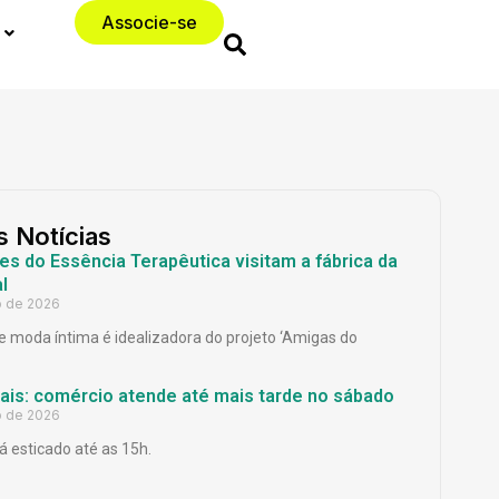
Associe-se
s Notícias
es do Essência Terapêutica visitam a fábrica da
l
o de 2026
 moda íntima é idealizadora do projeto ‘Amigas do
Pais: comércio atende até mais tarde no sábado
o de 2026
á esticado até as 15h.