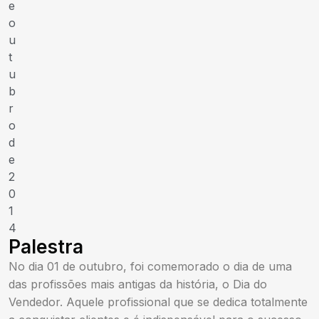
e
o
u
t
u
b
r
o
d
e
2
0
1
4
Palestra
No dia 01 de outubro, foi comemorado o dia de uma
das profissões mais antigas da história, o Dia do
Vendedor. Aquele profissional que se dedica totalmente