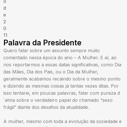
o
d
e
2
0
11
Palavra da Presidente
Quero falar sobre um assunto sempre muito
comentado nessa época do ano – A Mulher. E aí, ao
nos reportarmos a essas datas significativas, como Dia
das Mães, Dia dos Pais, ou o Dia da Mulher,
geralmente acabamos recaindo sobre o mesmo ponto
e dizendo as mesmas coisas já tantas vezes ditas. Por
isso tentarei, em poucas palavras, falar com pureza d
´alma sobre o verdadeiro papel do chamado “sexo
frágil” diante dos desafios da atualidade.
A mulher, mesmo com toda a evolução da sociedade e