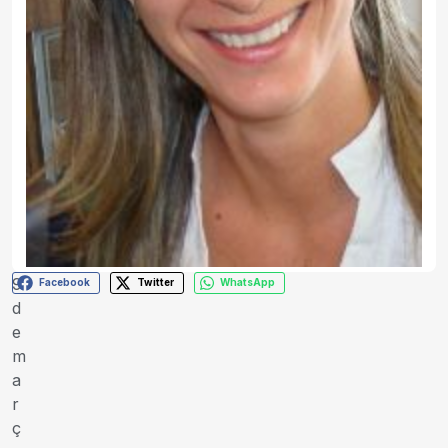
9
Facebook
Twitter
WhatsApp
d
e
m
a
r
ç