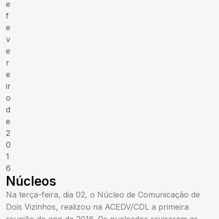
e
f
e
v
e
r
e
ir
o
d
e
2
0
1
6
Núcleos
Na terça-feira, dia 02, o Núcleo de Comunicação de
Dois Vizinhos, realizou na ACEDV/CDL a primeira
reunião do ano de 2016. Os nucleados revisaram as