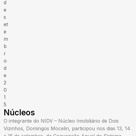
d
e
s
et
e
m
b
r
o
d
e
2
0
1
5
Núcleos
O integrante do NIDV – Núcleo Imobiliário de Dois
Vizinhos, Domingos Mocelin, participou nos dias 13, 14
e 15 de setembro, da Convenção Anual do Sistema