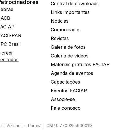
Patrocinadores
Central de downloads
ebrae
Links importantes
CACB
Notícias
FACIAP
Comunicados
CACISPAR
Revistas
PC Brasil
Galeria de fotos
icredi
Galeria de vídeos
er todos
Materiais gratuitos FACIAP
Agenda de eventos
Capacitações
Eventos FACIAP
Associe-se
Fale conosco
Dois Vizinhos – Paraná | CNPJ: 77092559000113