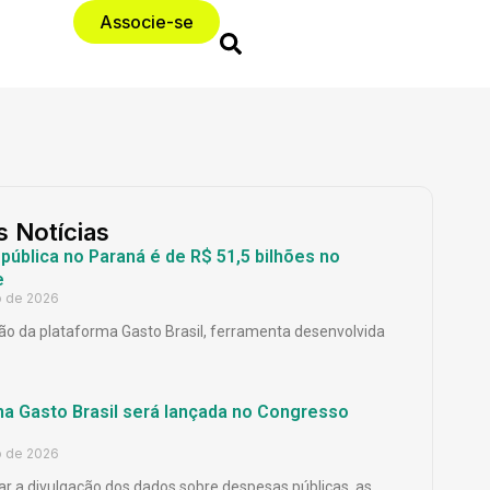
Associe-se
s Notícias
ública no Paraná é de R$ 51,5 bilhões no
e
o de 2026
o da plataforma Gasto Brasil, ferramenta desenvolvida
ma Gasto Brasil será lançada no Congresso
o de 2026
ar a divulgação dos dados sobre despesas públicas, as