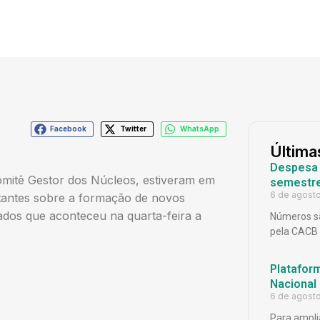
Facebook
Twitter
WhatsApp
Última
Despesa p
Comitê Gestor dos Núcleos, estiveram em
semestr
6 de agost
tantes sobre a formação de novos
ados que aconteceu na quarta-feira a
Números sã
pela CACB
Platafor
Nacional
6 de agost
Para ampli