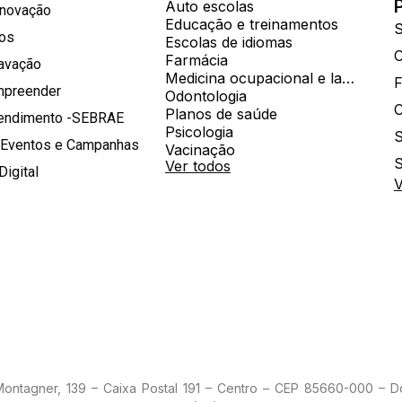
Auto escolas
Inovação
Educação e treinamentos
S
hos
Escolas de idiomas
Farmácia
ravação
Medicina ocupacional e laboratorial
mpreender
Odontologia
Planos de saúde
tendimento -SEBRAE
Psicologia
S
 Eventos e Campanhas
Vacinação
S
Ver todos
Digital
V
 Montagner, 139 – Caixa Postal 191 – Centro – CEP 85660-000 – 