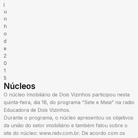
j
u
n
h
o
d
e
2
0
1
5
Núcleos
O núcleo Imobiliário de Dois Vizinhos participou nesta
quinta-feira, dia 18, do programa “Sete e Meia” na radio
Educadora de Dois Vizinhos.
Durante o programa, o núcleo apresentou os objetivos
da união do setor imobiliário e também falou sobre o
site do núcleo: www.nidv.com.br. De acordo com os