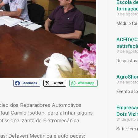
Escola d
formação
3 de agost
Módulo foi 
ACEDV/CD
satisfaç
3 de agost
Respostas 
AgroShow
3 de agost
Facebook
Twitter
WhatsApp
Evento aco
úcleo dos Reparadores Automotivos
Empresas
aul Camilo Isotton, para alinhar alguns
Dois Viz
31 de julho
fissionalizante de Eletromecânica
Setor tem 
as; Defaveri Mecânica e auto peças;