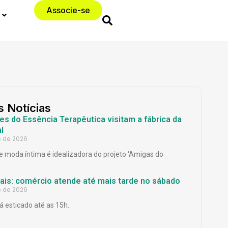
Associe-se
s Notícias
es do Essência Terapêutica visitam a fábrica da
l
o de 2026
 moda íntima é idealizadora do projeto ‘Amigas do
Pais: comércio atende até mais tarde no sábado
o de 2026
á esticado até as 15h.