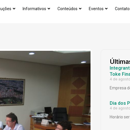
luções
Informativos
Conteúdos
Eventos
Contato
Última
Integrant
Toke Fina
4 de agost
Empresa de
Dia dos 
4 de agost
Horário ser