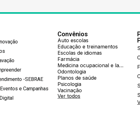
Convênios
Auto escolas
Inovação
Educação e treinamentos
S
hos
Escolas de idiomas
Farmácia
ravação
Medicina ocupacional e laboratorial
mpreender
Odontologia
Planos de saúde
tendimento -SEBRAE
Psicologia
S
 Eventos e Campanhas
Vacinação
S
Ver todos
Digital
V