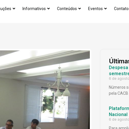
luções
Informativos
Conteúdos
Eventos
Contato
Última
Despesa p
semestr
6 de agost
Números sã
pela CACB
Platafor
Nacional
6 de agost
Para ampli