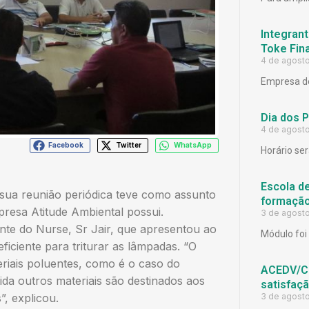
Integrant
Toke Fina
4 de agost
Empresa de
Dia dos 
4 de agost
Facebook
Twitter
WhatsApp
Horário ser
Escola d
sua reunião periódica teve como assunto
formação
resa Atitude Ambiental possui.
3 de agost
nte do Nurse, Sr Jair, que apresentou ao
Módulo foi 
iciente para triturar as lâmpadas. “O
riais poluentes, como é o caso do
ACEDV/CD
ida outros materiais são destinados aos
satisfaç
, explicou.
3 de agost