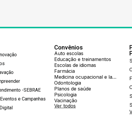
Convênios
Auto escolas
Inovação
Educação e treinamentos
S
hos
Escolas de idiomas
Farmácia
ravação
Medicina ocupacional e laboratorial
mpreender
Odontologia
Planos de saúde
tendimento -SEBRAE
Psicologia
S
 Eventos e Campanhas
Vacinação
S
Ver todos
Digital
V