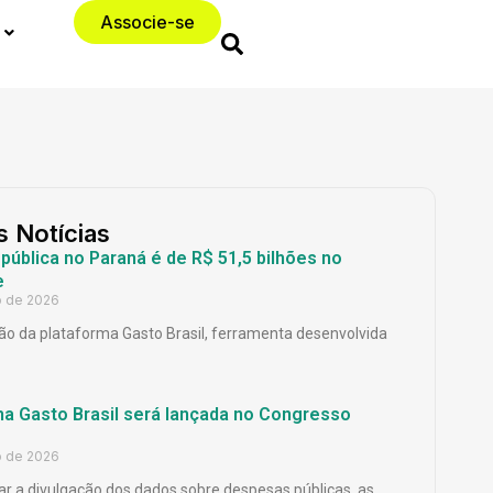
Associe-se
s Notícias
ública no Paraná é de R$ 51,5 bilhões no
e
o de 2026
o da plataforma Gasto Brasil, ferramenta desenvolvida
ma Gasto Brasil será lançada no Congresso
o de 2026
ar a divulgação dos dados sobre despesas públicas, as