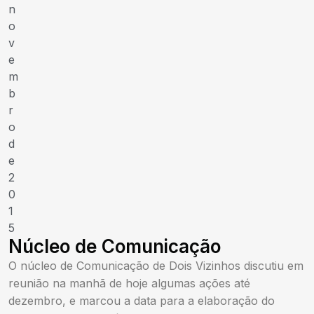
n
o
v
e
m
b
r
o
d
e
2
0
1
5
Núcleo de Comunicação
O núcleo de Comunicação de Dois Vizinhos discutiu em
reunião na manhã de hoje algumas ações até
dezembro, e marcou a data para a elaboração do