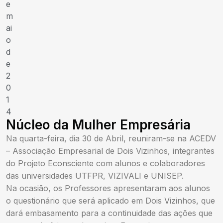
e
m
ai
o
d
e
2
0
1
4
Núcleo da Mulher Empresária
Na quarta-feira, dia 30 de Abril, reuniram-se na ACEDV
– Associação Empresarial de Dois Vizinhos, integrantes
do Projeto Econsciente com alunos e colaboradores
das universidades UTFPR, VIZIVALI e UNISEP.
Na ocasião, os Professores apresentaram aos alunos
o questionário que será aplicado em Dois Vizinhos, que
dará embasamento para a continuidade das ações que