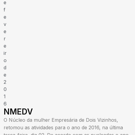
e
f
e
v
e
r
e
ir
o
d
e
2
0
1
6
NMEDV
O Núcleo da mulher Empresária de Dois Vizinhos,
retomou as atividades para o ano de 2016, na última
terça-feira, dia 02. De acordo com as nucleadas o ano