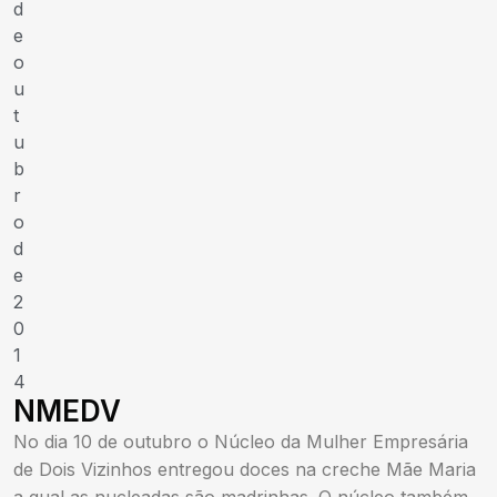
d
e
o
u
t
u
b
r
o
d
e
2
0
1
4
NMEDV
No dia 10 de outubro o Núcleo da Mulher Empresária
de Dois Vizinhos entregou doces na creche Mãe Maria
a qual as nucleadas são madrinhas. O núcleo também