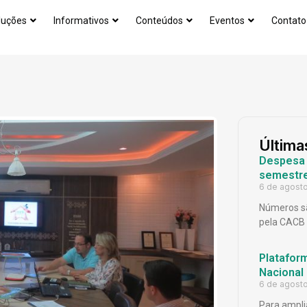
luções
Informativos
Conteúdos
Eventos
Contato
Última
Despesa p
semestr
6 de agost
Números sã
pela CACB
Platafor
Nacional
6 de agost
Para ampli