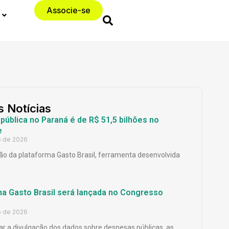
Associe-se
s Notícias
ública no Paraná é de R$ 51,5 bilhões no
e
o de 2026
o da plataforma Gasto Brasil, ferramenta desenvolvida
ma Gasto Brasil será lançada no Congresso
o de 2026
ar a divulgação dos dados sobre despesas públicas, as