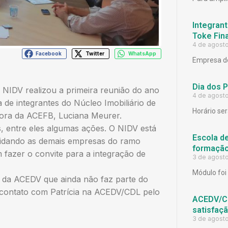
Integrant
Toke Fina
4 de agost
Facebook
Twitter
WhatsApp
Empresa de
Dia dos 
– NIDV realizou a primeira reunião do ano
4 de agost
 de integrantes do Núcleo Imobiliário de
Horário ser
tora da ACEFB, Luciana Meurer.
s, entre eles algumas ações. O NIDV está
Escola d
idando as demais empresas do ramo
formação
 fazer o convite para a integração de
3 de agost
Módulo foi 
 da ACEDV que ainda não faz parte do
m contato com Patrícia na ACEDV/CDL pelo
ACEDV/CD
satisfaç
3 de agost