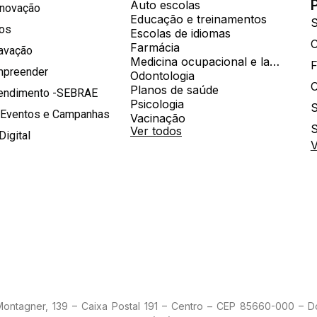
Auto escolas
Inovação
Educação e treinamentos
S
hos
Escolas de idiomas
Farmácia
ravação
Medicina ocupacional e laboratorial
mpreender
Odontologia
Planos de saúde
tendimento -SEBRAE
Psicologia
S
 Eventos e Campanhas
Vacinação
S
Ver todos
Digital
V
 Montagner, 139 – Caixa Postal 191 – Centro – CEP 85660-000 – 