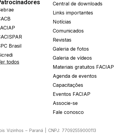
Patrocinadores
Central de downloads
ebrae
Links importantes
CACB
Notícias
FACIAP
Comunicados
CACISPAR
Revistas
PC Brasil
Galeria de fotos
icredi
Galeria de vídeos
er todos
Materiais gratuitos FACIAP
Agenda de eventos
Capacitações
Eventos FACIAP
Associe-se
Fale conosco
Dois Vizinhos – Paraná | CNPJ: 77092559000113