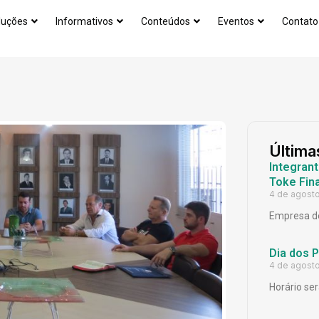
luções
Informativos
Conteúdos
Eventos
Contato
Última
Integrant
Toke Fina
4 de agost
Empresa de
Dia dos 
4 de agost
Horário ser