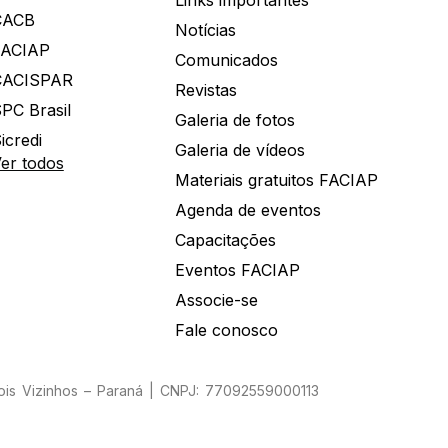
Links importantes
CACB
Notícias
FACIAP
Comunicados
CACISPAR
Revistas
PC Brasil
Galeria de fotos
icredi
Galeria de vídeos
er todos
Materiais gratuitos FACIAP
Agenda de eventos
Capacitações
Eventos FACIAP
Associe-se
Fale conosco
Dois Vizinhos – Paraná | CNPJ: 77092559000113