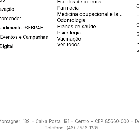
Escolas de idiomas
Farmácia
ravação
Medicina ocupacional e laboratorial
mpreender
Odontologia
Planos de saúde
tendimento -SEBRAE
Psicologia
S
 Eventos e Campanhas
Vacinação
S
Ver todos
Digital
V
 Montagner, 139 – Caixa Postal 191 – Centro – CEP 85660-000 – 
Telefone: (46) 3536-1235