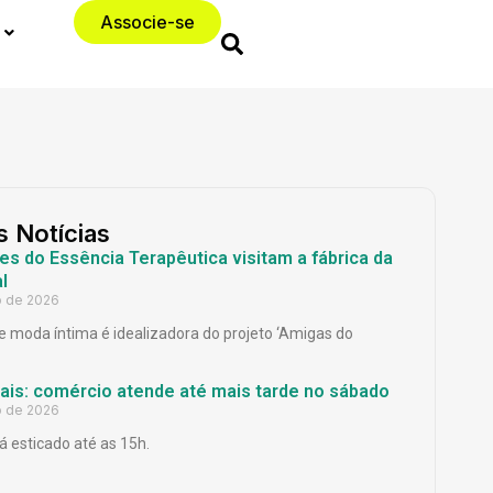
Associe-se
s Notícias
es do Essência Terapêutica visitam a fábrica da
l
o de 2026
 moda íntima é idealizadora do projeto ‘Amigas do
Pais: comércio atende até mais tarde no sábado
o de 2026
á esticado até as 15h.