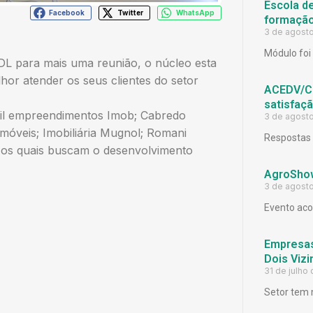
Escola d
Facebook
Twitter
WhatsApp
formação
3 de agost
Módulo foi 
L para mais uma reunião, o núcleo esta
or atender os seus clientes do setor
ACEDV/CD
satisfaç
ril empreendimentos Imob; Cabredo
3 de agost
imóveis; Imobiliária Mugnol; Romani
Respostas 
, os quais buscam o desenvolvimento
AgroShow
3 de agost
Evento aco
Empresas
Dois Viz
31 de julho
Setor tem 