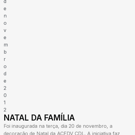
d
e
n
o
v
e
m
b
r
o
d
e
2
0
1
2
NATAL DA FAMÍLIA
Foi inaugurada na terça, dia 20 de novembro, a
decoração de Natal da ACEDV CDL. A iniciativa faz