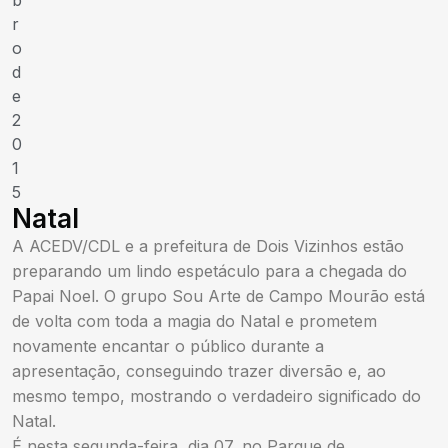
b
r
o
d
e
2
0
1
5
Natal
A ACEDV/CDL e a prefeitura de Dois Vizinhos estão
preparando um lindo espetáculo para a chegada do
Papai Noel. O grupo Sou Arte de Campo Mourão está
de volta com toda a magia do Natal e prometem
novamente encantar o público durante a
apresentação, conseguindo trazer diversão e, ao
mesmo tempo, mostrando o verdadeiro significado do
Natal.
É nesta segunda-feira, dia 07, no Parque de