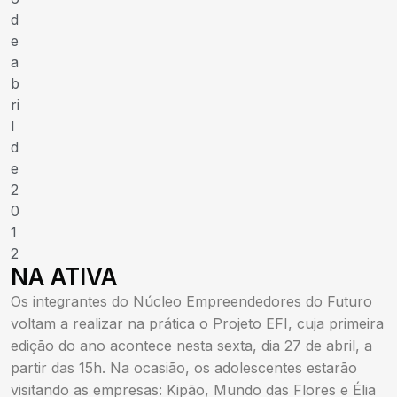
d
e
a
b
ri
l
d
e
2
0
1
2
NA ATIVA
Os integrantes do Núcleo Empreendedores do Futuro
voltam a realizar na prática o Projeto EFI, cuja primeira
edição do ano acontece nesta sexta, dia 27 de abril, a
partir das 15h. Na ocasião, os adolescentes estarão
visitando as empresas: Kipão, Mundo das Flores e Élia