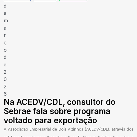
d
e
m
a
r
ç
o
d
e
2
0
2
6
Na ACEDV/CDL, consultor do
Sebrae fala sobre programa
voltado para exportação
A Associação Empresarial de Dois Vizinhos (ACEDV/CDL), através dos